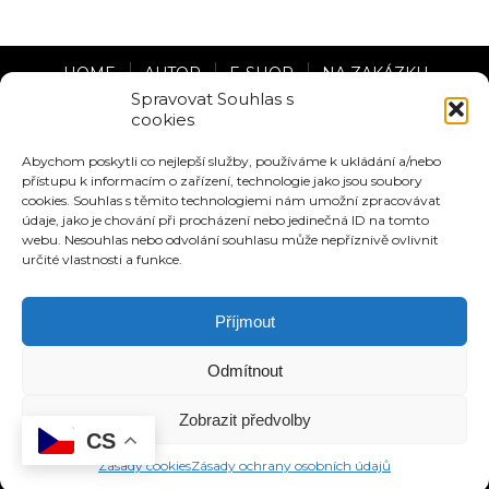
HOME
AUTOR
E-SHOP
NA ZAKÁZKU
Spravovat Souhlas s
cookies
VIZUALIZACE
BLOG
VÝSTAVY
MÉDIA
Abychom poskytli co nejlepší služby, používáme k ukládání a/nebo
přístupu k informacím o zařízení, technologie jako jsou soubory
KONTAKT
cookies. Souhlas s těmito technologiemi nám umožní zpracovávat
údaje, jako je chování při procházení nebo jedinečná ID na tomto
Zásady ochrany osobních údajů
webu. Nesouhlas nebo odvolání souhlasu může nepříznivě ovlivnit
určité vlastnosti a funkce.
Obchodní podmínky
Zásady cookies (EU)
Příjmout
Odmítnout
Zobrazit předvolby
CS
Zásady cookies
Zásady ochrany osobních údajů
COPYRIGHT 2023 / DESIGNED BY SIMPLECREATIVEGROUP.CZ