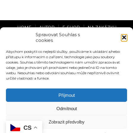
HOME
AUTOR
E-SHOP
NA ZAKÁZKU
Spravovat Souhlas s
cookies
VIZUALIZACE
BLOG
VÝSTAVY
MÉDIA
Abychom poskytli co nejlepší služby, používáme k ukládání a/nebo
přístupu k informacím o zařízení, technologie jako jsou soubory
KONTAKT
cookies. Souhlas s těmito technologiemi nám umožní zpracovávat
údaje, jako je chování při procházení nebo jedinečná ID na tomto
Zásady ochrany osobních údajů
webu. Nesouhlas nebo odvolání souhlasu může nepříznivě ovlivnit
určité vlastnosti a funkce.
Obchodní podmínky
Zásady cookies (EU)
Příjmout
Odmítnout
Zobrazit předvolby
CS