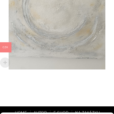
CZK
HOME
AUTOR
E-SHOP
NA ZAKÁZKU